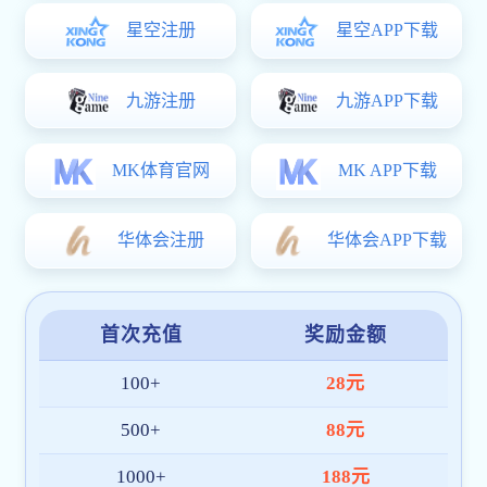
专业客服团队全年在线，提供实时响应的技术支持与使
用指导，保障平台使用无后顾之忧。
实时数据概览