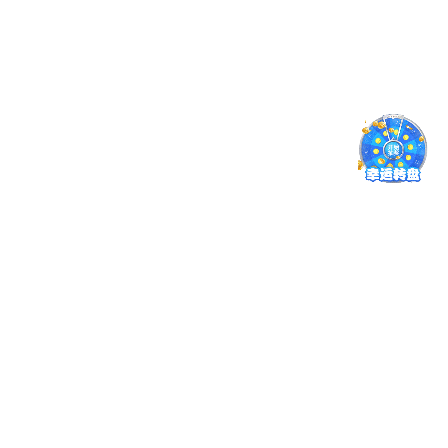
来自各方玩家的评价“弹”了出来
每条评论都对应一份信任，覆盖平台各个维度的真实体验。
【更新快】
每场比赛的进度、比分、数据都能及时同步，安博体育官网
确实在这方面很可靠。
【系统稳】
用了快两年，几乎没遇到系统崩溃或加载失败的情况，后台
做得稳才有信心继续用。